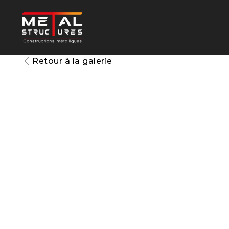
Retour à la galerie
Entrepôt et burea
Troyes
10