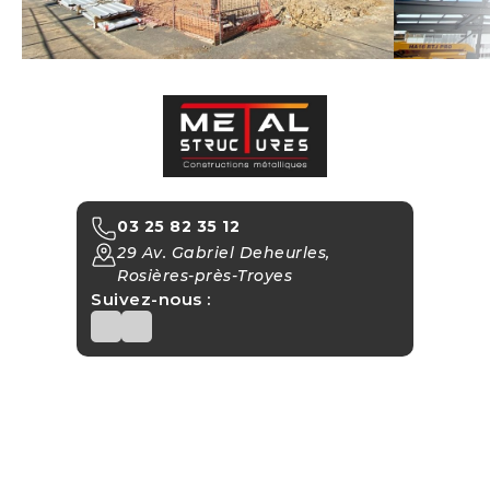
03 25 82 35 12
29 Av. Gabriel Deheurles, 
Rosières-près-Troyes
Suivez-nous :
Metal Structures
Metal Solar
Le Groupe
Recrutement
Contact
Mentions légales